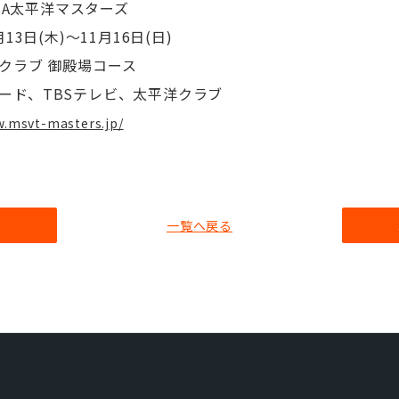
ISA太平洋マスターズ
13日(木)〜11月16日(日)
クラブ 御殿場コース
ード、TBSテレビ、太平洋クラブ
w.msvt-masters.jp/
へ
一覧へ戻る