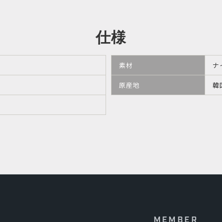
仕様
素材
ナ
原産地
韓
MEMBER