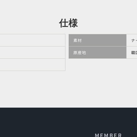
仕様
素材
ナ
原産地
韓
MEMBER