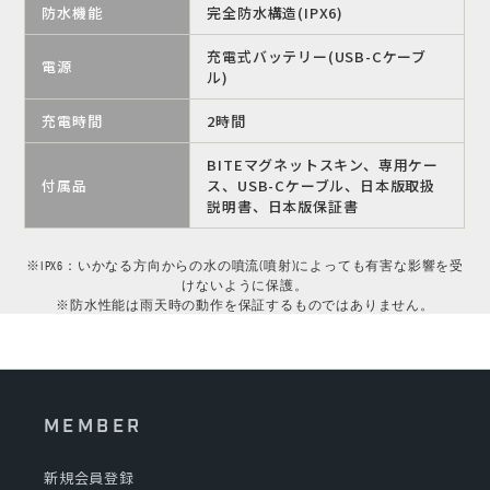
防水機能
完全防水構造(IPX6)
充電式バッテリー(USB-Cケーブ
電源
ル)
充電時間
2時間
BITEマグネットスキン、専用ケー
付属品
ス、USB-Cケーブル、日本版取扱
説明書、日本版保証書
※IPX6：いかなる方向からの水の噴流(噴射)によっても有害な影響を受
けないように保護。
※防水性能は雨天時の動作を保証するものではありません。
MEMBER
新規会員登録