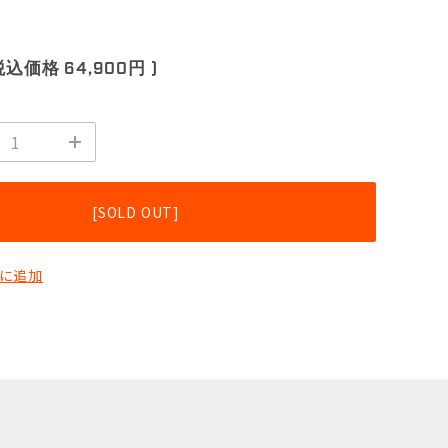
。
税込価格
64,900円
)
[SOLD OUT]
に追加