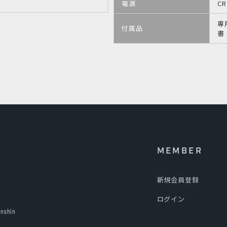
電源
C
専
付属品
書
MEMBER
新規会員登録
ログイン
anshin