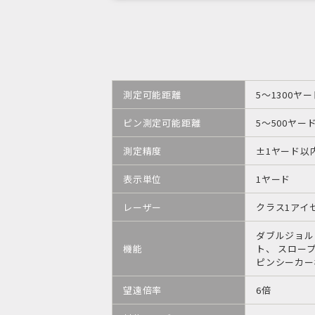
測定可能距離
5～1300ヤー
ピン測定可能距離
5～500ヤー
測定精度
±1ヤード以
表示単位
1ヤード
レーザー
クラス1アイ
ダブルジョル
機能
ト、 スロー
ピンシーカー
望遠倍率
6倍