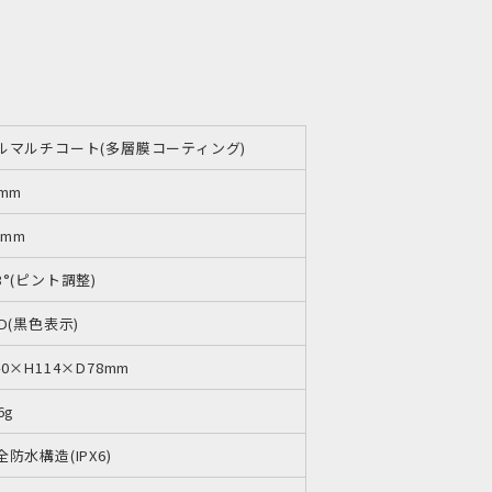
ルマルチコート(多層膜コーティング)
6mm
0mm
3°(ピント調整)
CD(黒色表示)
40×H114×D78mm
6g
全防水構造(IPX6)