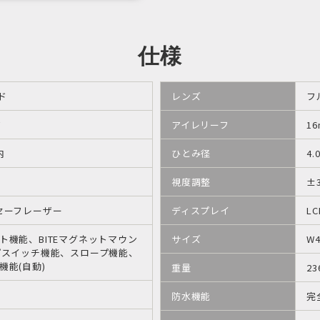
仕様
ド
レンズ
フ
ド
アイレリーフ
1
内
ひとみ径
4.
視度調整
±
セーフレーザー
ディスプレイ
L
ト機能、BITEマグネットマウン
サイズ
W
プスイッチ機能、スロープ機能、
機能(自動)
重量
23
防水機能
完