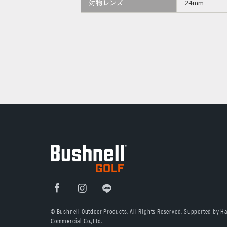
対物レンズ
24mm
© Bushnell Outdoor Products. All Rights Reserved. Supported by H
Commercial Co.,Ltd.