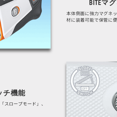
BITE
本体側面に強力マグネ
材に装着可能で保管に
ッチ機能
「スロープモード」、