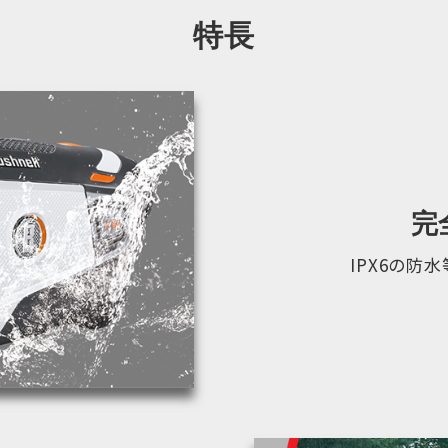
特長
完
IPX6の防