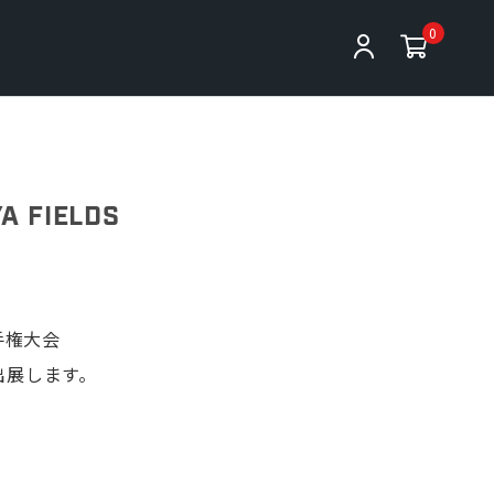
0
FIELDS
手権大会
フが出展します。